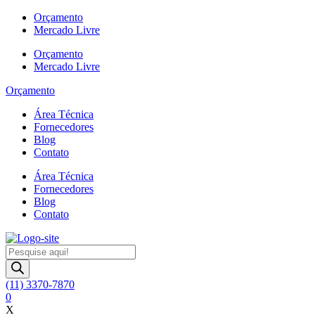
Ir
Orçamento
para
Mercado Livre
o
Orçamento
conteúdo
Mercado Livre
Orçamento
Área Técnica
Fornecedores
Blog
Contato
Área Técnica
Fornecedores
Blog
Contato
Pesquisar
produtos
(11) 3370-7870
0
X