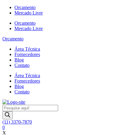
Ir
Orçamento
para
Mercado Livre
o
Orçamento
conteúdo
Mercado Livre
Orçamento
Área Técnica
Fornecedores
Blog
Contato
Área Técnica
Fornecedores
Blog
Contato
Pesquisar
produtos
(11) 3370-7870
0
X