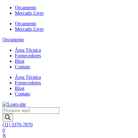
Ir
Orçamento
para
Mercado Livre
o
Orçamento
conteúdo
Mercado Livre
Orçamento
Área Técnica
Fornecedores
Blog
Contato
Área Técnica
Fornecedores
Blog
Contato
Pesquisar
produtos
(11) 3370-7870
0
X