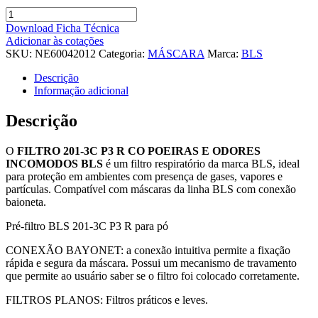
FILTRO
201-
Download Ficha Técnica
3C
Adicionar às cotações
P3
SKU:
NE60042012
Categoria:
MÁSCARA
Marca:
BLS
R
CO
Descrição
POEIRAS
Informação adicional
E
ODORES
Descrição
INCOMODOS
BLS
O
FILTRO 201-3C P3 R CO POEIRAS E ODORES
quantidade
INCOMODOS BLS
é um filtro respiratório da marca BLS, ideal
para proteção em ambientes com presença de gases, vapores e
partículas. Compatível com máscaras da linha BLS com conexão
baioneta.
Pré-filtro BLS 201-3C P3 R para pó
CONEXÃO BAYONET: a conexão intuitiva permite a fixação
rápida e segura da máscara. Possui um mecanismo de travamento
que permite ao usuário saber se o filtro foi colocado corretamente.
FILTROS PLANOS: Filtros práticos e leves.