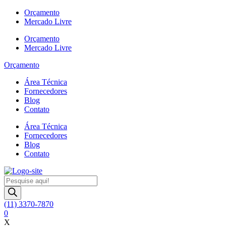
Ir
Orçamento
para
Mercado Livre
o
Orçamento
conteúdo
Mercado Livre
Orçamento
Área Técnica
Fornecedores
Blog
Contato
Área Técnica
Fornecedores
Blog
Contato
Pesquisar
produtos
(11) 3370-7870
0
X